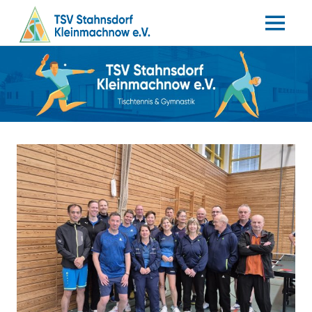
MENÜ
Tischtennis
Zum
TSV
–
Inhalt
Gymnastik
springen
Stahnsdorf
/
Kleinmachnow
e.V.