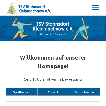
MENÜ
Tischtennis
Zum
TSV
–
Inhalt
Gymnastik
springen
Stahnsdorf
/
Kleinmachnow
Willkommen auf unserer
e.V.
Homepage!
Seit 1966 sind wir in Bewegung
Spielbetrieb
Click-TT
MyTischtennis