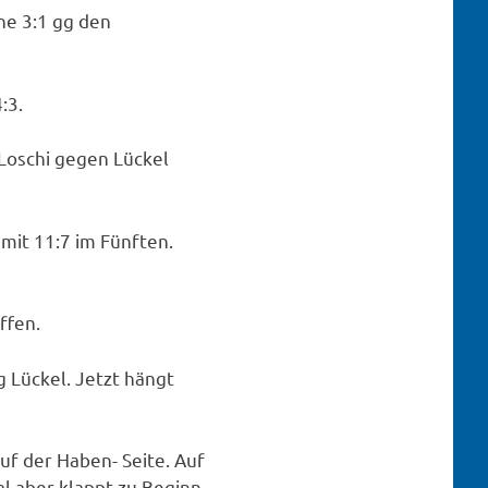
ne 3:1 gg den
:3.
 Loschi gegen Lückel
mit 11:7 im Fünften.
ffen.
 Lückel. Jetzt hängt
uf der Haben- Seite. Auf
al aber klappt zu Beginn