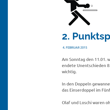
2. Punktsp
4. FEBRUAR 2015
TSVADMIN
SONSTIGES
Am Sonntag den 11.01. wa
endete Unentschieden 8:8
wichtig.
In den Doppeln gewannen
das Einserdoppel im Fün
Olaf und Loschi waren oh