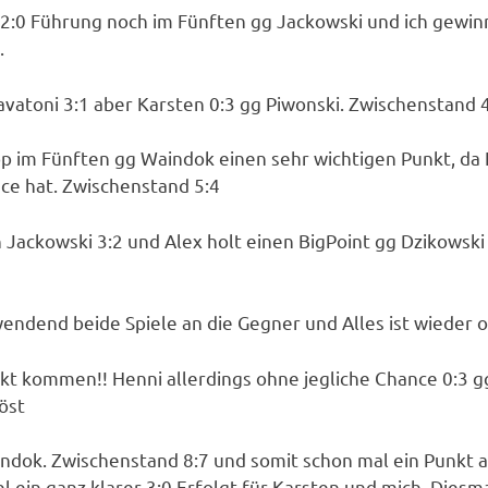
z 2:0 Führung noch im Fünften gg Jackowski und ich gewin
.
avatoni 3:1 aber Karsten 0:3 gg Piwonski. Zwischenstand 4
p im Fünften gg Waindok einen sehr wichtigen Punkt, da
nce hat. Zwischenstand 5:4
Jackowski 3:2 und Alex holt einen BigPoint gg Dzikowski 
endend beide Spiele an die Gegner und Alles ist wieder o
kt kommen!! Henni allerdings ohne jegliche Chance 0:3 gg
löst
ndok. Zwischenstand 8:7 und somit schon mal ein Punkt a
l ein ganz klarer 3:0 Erfolgt für Karsten und mich. Diesm