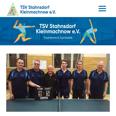
MENÜ
Tischtennis
Zum
TSV
–
Inhalt
Gymnastik
springen
Stahnsdorf
/
Kleinmachnow
e.V.