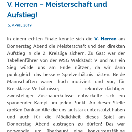
V. Herren – Meisterschaft und
Aufstieg!
5. APRIL 2019
TSVADMIN
SONSTIGES
In einem echten Finale konnte sich die
V. Herren
am
Donnerstag Abend die Meisterschaft und den direkten
Aufstieg in die 2. Kreisliga sichern. Zu Gast war der
Tabellenführer von der WSG Waldstadt V und nur ein
Sieg würde uns am Ende nützen, da wir dann
punktgleich das bessere Spielverhältnis hätten. Beide
Mannschaften waren hoch motiviert und vor; für
Kreisklasse-Verhältnisse; rekordverdächtiger
zweistelliger Zuschauerkulisse entwickelte sich ein
spannender Kampf um jeden Punkt. An dieser Stelle
großen Dank an Alle die uns lautstark unterstützt haben
und auch für die Möglichkeit dieses Spiel am
Donnerstag Abend austragen zu dürfen! Das war
notwendig um überhaupt eine konkurrenzfähige