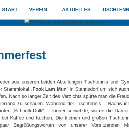
START
VEREIN
AKTUELLES
TISCHTENN
f
mmerfest
hnow
ieder aus unseren beiden Abteilungen Tischtennis und Gy
r Stammlokal „
Fook Lam Mun
“ in Stahnsdorf um sich auc
reffen. Nach so langer Zeit des Verzichts spürte man die Fr
llerrand zu schauen. Während der Tischtennis – Nachwuc
inten „Schnulli-Dulli“ – Turnier schwitzte, waren die Dame
 bei Kaffee und Kuchen. Die kleinen und großen Tischtenn
aar Begrüßungsworten von unserer Vorsitzenden M