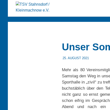
TSV
Tischtennis
Stahnsdor
Zum
–
Inhalt
Gymnastik
springen
/
Unser So
Kleinmac
25. AUGUST 2021
TSVADMIN
SONSTIGES
e.V.
Mehr als 80 Vereinsmitgl
Samstag den Weg in unse
Sporthalle in „zivil“ zu t
buchstäblich über den Te
nicht ganz so ernst geme
schon eifrig im Gespräch
Abend und nach ein p