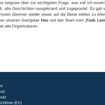
 es langsam über zur wichtigsten Frage, was soll ich essen
lt, alte Geschichten rausgekramt und zugeprostet. Es gab v
chsten Sommer wieder etwas auf die Beine stellen zu könn
 an unseren Gastgeber
Hao
und das Team vom „
Fook Lam
an alle Organisatoren.
um
utz
hutz
chtlinie (EU)