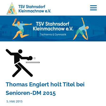
MENÜ
Tischtennis
Zum
TSV
–
Inhalt
Gymnastik
springen
Stahnsdorf
/
Kleinmachnow
e.V.
Thomas Englert holt Titel bei
Senioren-DM 2015
5. MAI 2015
TSVADMIN
SONSTIGES