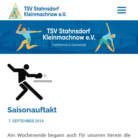
MENÜ
Tischtennis
Zum
TSV
–
Inhalt
Gymnastik
springen
Stahnsdorf
/
Kleinmachnow
e.V.
Saisonauftakt
7. SEPTEMBER 2014
TSVADMIN
NACHWUCHS
Am Wochenende begann auch für unseren Verein die