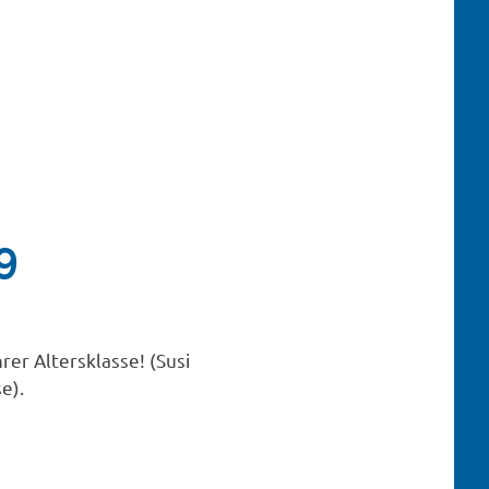
9
er Altersklasse! (Susi
e).