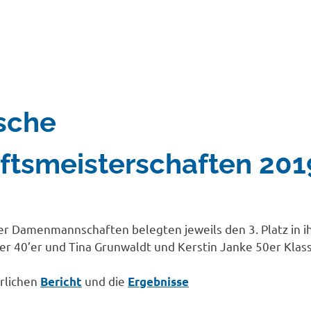
sche
tsmeisterschaften 201
IDER
r Damenmannschaften belegten jeweils den 3. Platz in ihr
er 40’er und Tina Grunwaldt und Kerstin Janke 50er Klass
hrlichen
und die
Bericht
Ergebnisse