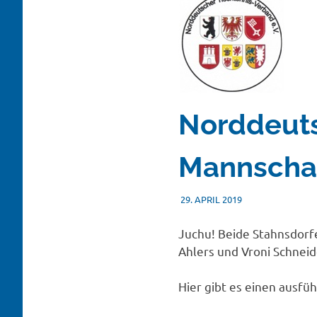
Norddeut
Mannschaf
29. APRIL 2019
VERONIKA SCHNE
SONSTIGES
Juchu! Beide Stahnsdorfe
Ahlers und Vroni Schneid
Hier gibt es einen ausfü