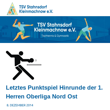
MENÜ
Tischtennis
Zum
TSV
–
Inhalt
Gymnastik
springen
Stahnsdorf
/
Kleinmachnow
e.V.
Letztes Punktspiel Hinrunde der 1.
Herren Oberliga Nord Ost
8. DEZEMBER 2014
TSVADMIN
SONSTIGES