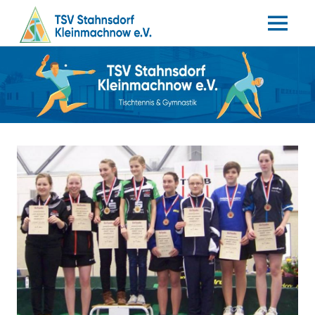
MENÜ
Tischtennis
Zum
TSV
–
Inhalt
Gymnastik
springen
Stahnsdorf
/
Kleinmachnow
e.V.