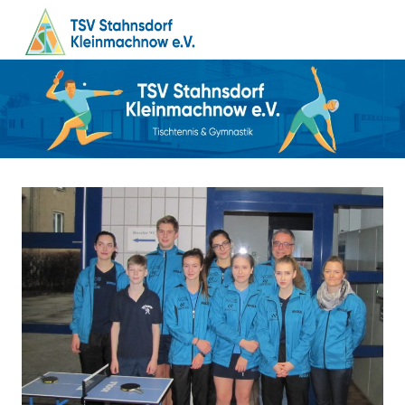
MENÜ
Tischtennis
Zum
TSV
–
Inhalt
Gymnastik
springen
Stahnsdorf
/
Kleinmachnow
e.V.