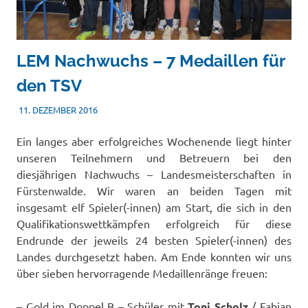
LEM Nachwuchs – 7 Medaillen für
den TSV
11. DEZEMBER 2016
TSVADMIN
NACHWUCHS
Ein langes aber erfolgreiches Wochenende liegt hinter
unseren Teilnehmern und Betreuern bei den
diesjährigen Nachwuchs – Landesmeisterschaften in
Fürstenwalde. Wir waren an beiden Tagen mit
insgesamt elf Spieler(-innen) am Start, die sich in den
Qualifikationswettkämpfen erfolgreich für diese
Endrunde der jeweils 24 besten Spieler(-innen) des
Landes durchgesetzt haben. Am Ende konnten wir uns
über sieben hervorragende Medaillenränge freuen:
– Gold im Doppel B – Schüler mit
Toni Scholz
/ Fabian