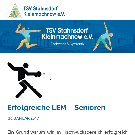
MENÜ
Tischtennis
Zum
TSV
–
Inhalt
Gymnastik
springen
Stahnsdorf
/
Kleinmachnow
e.V.
Erfolgreiche LEM – Senioren
30. JANUAR 2017
TSVADMIN
SONSTIGES
Ein Grund warum wir im Nachwuchsbereich erfolgreich