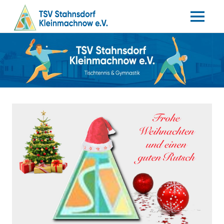
MENÜ
Tischtennis
Zum
TSV
–
Inhalt
Gymnastik
springen
Stahnsdorf
/
Kleinmachnow
e.V.