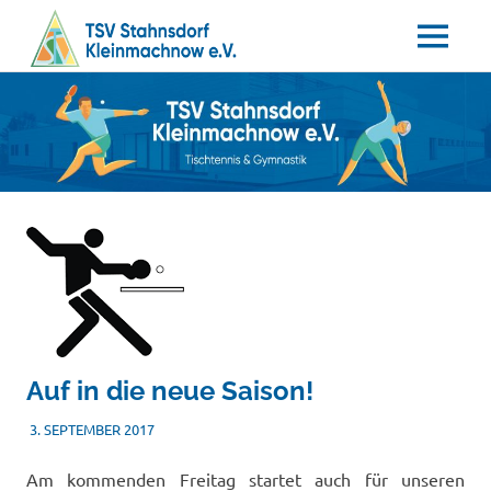
MENÜ
Tischtennis
Zum
TSV
–
Inhalt
Gymnastik
springen
Stahnsdorf
/
Kleinmachnow
e.V.
Auf in die neue Saison!
3. SEPTEMBER 2017
TSVADMIN
SONSTIGES
Am kommenden Freitag startet auch für unseren