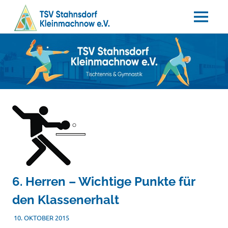
MENÜ
Tischtennis
Zum
TSV
–
Inhalt
Gymnastik
springen
Stahnsdorf
/
Kleinmachnow
e.V.
6. Herren – Wichtige Punkte für
den Klassenerhalt
10. OKTOBER 2015
TSVADMIN
SONSTIGES