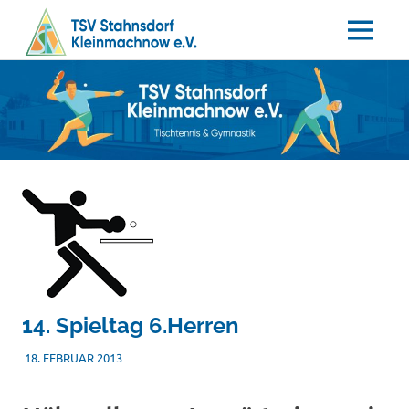
MENÜ
Tischtennis
Zum
TSV
–
Inhalt
Gymnastik
springen
Stahnsdorf
/
Kleinmachnow
e.V.
14. Spieltag 6.Herren
18. FEBRUAR 2013
TSVADMIN
SONSTIGES