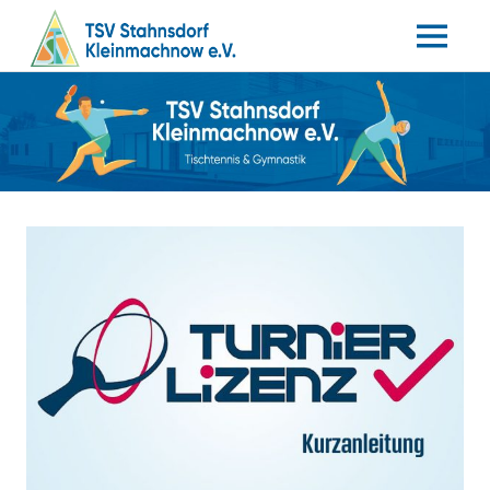
MENÜ
Tischtennis
Zum
TSV
–
Inhalt
Gymnastik
springen
Stahnsdorf
/
Kleinmachnow
e.V.