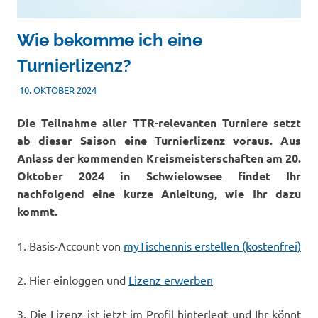
Wie bekomme ich eine
Turnierlizenz?
10. OKTOBER 2024
MATHIAS KOHLSCHMIDT
TISCHTENNIS
Die Teilnahme aller TTR-relevanten Turniere setzt
ab dieser Saison eine Turnierlizenz voraus. Aus
Anlass der kommenden Kreismeisterschaften am 20.
Oktober 2024 in Schwielowsee findet Ihr
nachfolgend eine kurze Anleitung, wie Ihr dazu
kommt.
1. Basis-Account von
myTischennis erstellen (kostenfrei)
2. Hier einloggen und
Lizenz erwerben
3. Die Lizenz ist jetzt im Profil hinterlegt und Ihr könnt