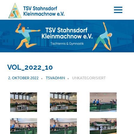
MENÜ
Tischtennis
Zum
TSV
–
Inhalt
Gymnastik
springen
Stahnsdorf
/
VOL_2022_10
Kleinmachnow
2. OKTOBER 2022
TSVADMIN
UNKATEGORISIERT
e.V.