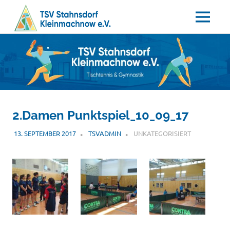
MENÜ
Tischtennis
Zum
TSV
–
Inhalt
Gymnastik
springen
Stahnsdorf
/
2.Damen Punktspiel_10_09_17
Kleinmachnow
13. SEPTEMBER 2017
TSVADMIN
UNKATEGORISIERT
e.V.